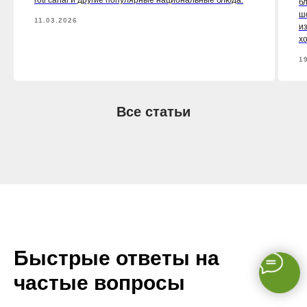
б
шо
11.03.2026
из
х
1
Все статьи
Быстрые ответы на
частые вопросы