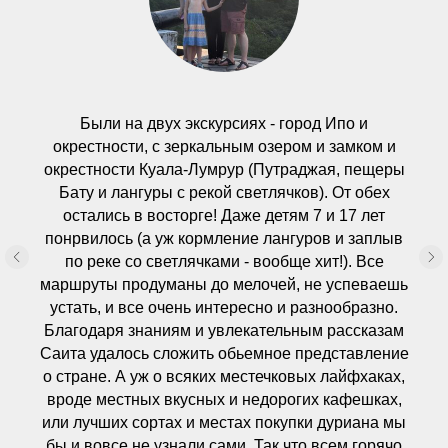
Были на двух экскурсиях - город Ипо и
окрестности, с зеркальным озером и замком и
окрестности Куала-Лумрур (Путраджая, пещеры
Бату и лангуры с рекой светлячков). От обех
остались в восторге! Даже детям 7 и 17 лет
понрвилось (а уж кормление лангуров и заплыв
по реке со светлячками - вообще хит!). Все
маршруты продуманы до мелочей, не успеваешь
устать, и все очень интересно и разнообразно.
Благодаря знаниям и увлекательным рассказам
Саита удалось сложить обьемное представление
о стране. А уж о всяких местечковых лайфхаках,
вроде местных вкусных и недорогих кафешках,
или лучших сортах и местах покупки дуриана мы
бы и вовсе не узнали сами. Так что всем горячо