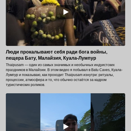
Люди прокалывают себя ради бога войны,
пещера Бату, Малайзия, Куала-Лумпур
Thaipusam — один из самых значимых и необычных индуистских
праздников в Малайзии. В этом видео я побывал в Batu Caves, Куала-
Лумпур и показываю, как проходит Thaipusam изнутри: ритуалы,
процессии, атмосфера и то, что обычно остаётся за кадром
туристических роликов.