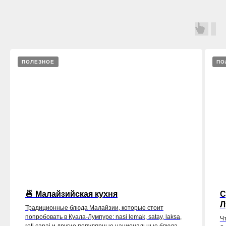
ПОЛЕЗНОЕ
ПО
🍜 Малайзийская кухня
С
Л
Традиционные блюда Малайзии, которые стоит
попробовать в Куала-Лумпуре: nasi lemak, satay, laksa,
Ч
roti canai и другие популярные национальные блюда.